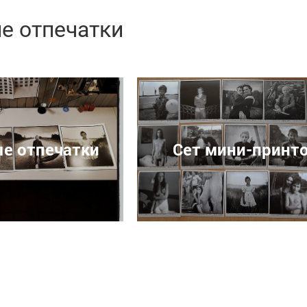
е отпечатки
е отпечатки
Сет мини-принт