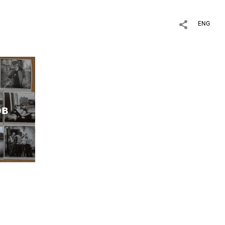
ENG
ов